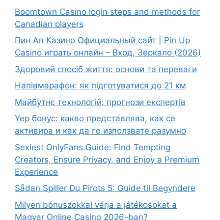
Boomtown Casino login steps and methods for
Canadian players
Пин Ап Казино Официальный сайт | Pin Up
Casino играть онлайн – Вход, Зеркало (2026)
Здоровий спосіб життя: основи та переваги
Напівмарафон: як підготуватися до 21 км
Майбутнє технологій: прогнози експертів
Yep бонус: какво представлява, как се
активира и как да го използвате разумно
Sexiest OnlyFans Guide: Find Tempting
Creators, Ensure Privacy, and Enjoy a Premium
Experience
Sådan Spiller Du Pirots 5: Guide til Begyndere
Milyen bónuszokkal várja a játékosokat a
Magyar Online Casino 2026-ban?