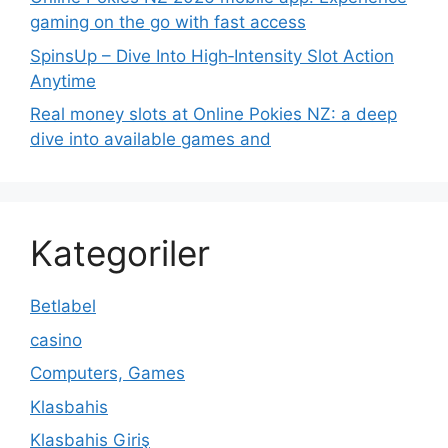
gaming on the go with fast access
SpinsUp – Dive Into High‑Intensity Slot Action
Anytime
Real money slots at Online Pokies NZ: a deep
dive into available games and
Kategoriler
Betlabel
casino
Computers, Games
Klasbahis
Klasbahis Giriş