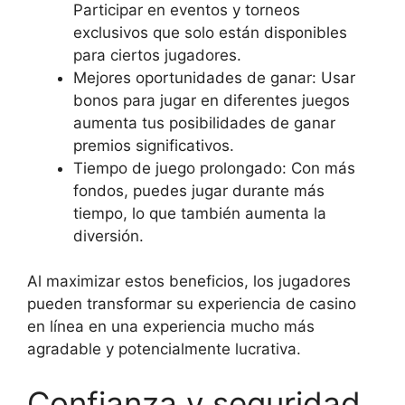
Participar en eventos y torneos
exclusivos que solo están disponibles
para ciertos jugadores.
Mejores oportunidades de ganar: Usar
bonos para jugar en diferentes juegos
aumenta tus posibilidades de ganar
premios significativos.
Tiempo de juego prolongado: Con más
fondos, puedes jugar durante más
tiempo, lo que también aumenta la
diversión.
Al maximizar estos beneficios, los jugadores
pueden transformar su experiencia de casino
en línea en una experiencia mucho más
agradable y potencialmente lucrativa.
Confianza y seguridad