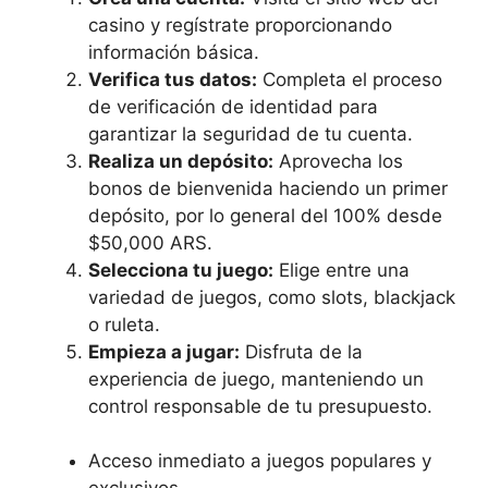
casino y regístrate proporcionando
información básica.
Verifica tus datos:
Completa el proceso
de verificación de identidad para
garantizar la seguridad de tu cuenta.
Realiza un depósito:
Aprovecha los
bonos de bienvenida haciendo un primer
depósito, por lo general del 100% desde
$50,000 ARS.
Selecciona tu juego:
Elige entre una
variedad de juegos, como slots, blackjack
o ruleta.
Empieza a jugar:
Disfruta de la
experiencia de juego, manteniendo un
control responsable de tu presupuesto.
Acceso inmediato a juegos populares y