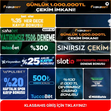
×
KLASBAHIS GİRİŞ İÇİN TIKLAYINIZ!