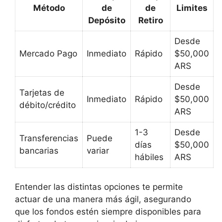
Método
de
de
Limites
Depósito
Retiro
Desde
Mercado Pago
Inmediato
Rápido
$50,000
ARS
Desde
Tarjetas de
Inmediato
Rápido
$50,000
débito/crédito
ARS
1-3
Desde
Transferencias
Puede
días
$50,000
bancarias
variar
hábiles
ARS
Entender las distintas opciones te permite
actuar de una manera más ágil, asegurando
que los fondos estén siempre disponibles para