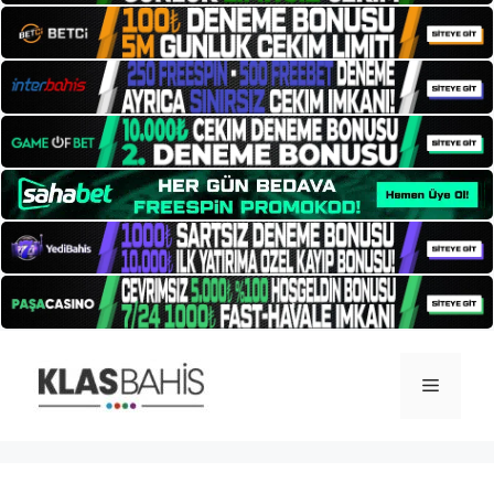
İçeriğe
atla
Menü