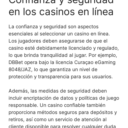
en los casinos en línea
La confianza y seguridad son aspectos
esenciales al seleccionar un casino en línea.
Los jugadores deben asegurarse de que el
casino esté debidamente licenciado y regulado,
lo que brinda tranquilidad al jugar. Por ejemplo,
DBBet opera bajo la licencia Curaçao eGaming
8048/JAZ, lo que garantiza un nivel de
protección y transparencia para sus usuarios.
Además, las medidas de seguridad deben
incluir encriptación de datos y políticas de juego
responsable. Un casino confiable también
proporciona métodos seguros para depósitos y
retiros, así como un servicio de atención al
cliente disponible para resolver cualquier duda