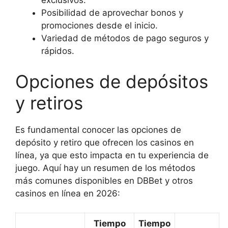
exclusivos.
Posibilidad de aprovechar bonos y
promociones desde el inicio.
Variedad de métodos de pago seguros y
rápidos.
Opciones de depósitos
y retiros
Es fundamental conocer las opciones de
depósito y retiro que ofrecen los casinos en
línea, ya que esto impacta en tu experiencia de
juego. Aquí hay un resumen de los métodos
más comunes disponibles en DBBet y otros
casinos en línea en 2026:
Tiempo
Tiempo