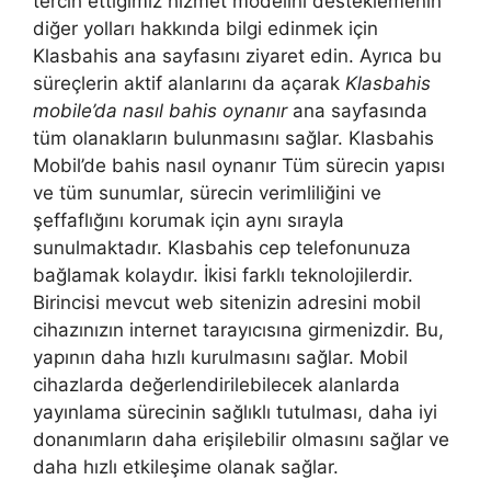
tercih ettiğimiz hizmet modelini desteklemenin
diğer yolları hakkında bilgi edinmek için
Klasbahis ana sayfasını ziyaret edin. Ayrıca bu
süreçlerin aktif alanlarını da açarak
Klasbahis
mobile’da nasıl bahis oynanır
ana sayfasında
tüm olanakların bulunmasını sağlar. Klasbahis
Mobil’de bahis nasıl oynanır Tüm sürecin yapısı
ve tüm sunumlar, sürecin verimliliğini ve
şeffaflığını korumak için aynı sırayla
sunulmaktadır. Klasbahis cep telefonunuza
bağlamak kolaydır. İkisi farklı teknolojilerdir.
Birincisi mevcut web sitenizin adresini mobil
cihazınızın internet tarayıcısına girmenizdir. Bu,
yapının daha hızlı kurulmasını sağlar. Mobil
cihazlarda değerlendirilebilecek alanlarda
yayınlama sürecinin sağlıklı tutulması, daha iyi
donanımların daha erişilebilir olmasını sağlar ve
daha hızlı etkileşime olanak sağlar.