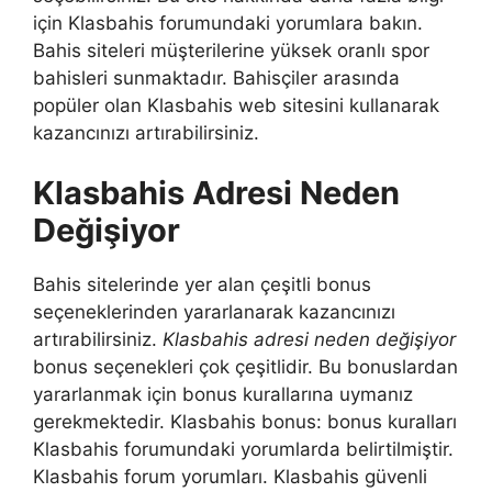
için Klasbahis forumundaki yorumlara bakın.
Bahis siteleri müşterilerine yüksek oranlı spor
bahisleri sunmaktadır. Bahisçiler arasında
popüler olan Klasbahis web sitesini kullanarak
kazancınızı artırabilirsiniz.
Klasbahis Adresi Neden
Değişiyor
Bahis sitelerinde yer alan çeşitli bonus
seçeneklerinden yararlanarak kazancınızı
artırabilirsiniz.
Klasbahis adresi neden değişiyor
bonus seçenekleri çok çeşitlidir. Bu bonuslardan
yararlanmak için bonus kurallarına uymanız
gerekmektedir. Klasbahis bonus: bonus kuralları
Klasbahis forumundaki yorumlarda belirtilmiştir.
Klasbahis forum yorumları. Klasbahis güvenli