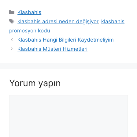
Kategoriler
Klasbahis
Etiketler
klasbahis adresi neden değişiyor
,
klasbahis
promosyon kodu
Yazı
Klasbahis Hangi Bilgileri Kaydetmeliyim
dolaşımı
Klasbahis Müşteri Hizmetleri
Yorum yapın
Yorum