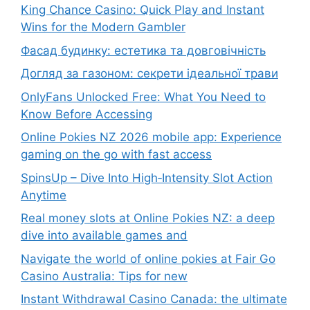
King Chance Casino: Quick Play and Instant
Wins for the Modern Gambler
Фасад будинку: естетика та довговічність
Догляд за газоном: секрети ідеальної трави
OnlyFans Unlocked Free: What You Need to
Know Before Accessing
Online Pokies NZ 2026 mobile app: Experience
gaming on the go with fast access
SpinsUp – Dive Into High‑Intensity Slot Action
Anytime
Real money slots at Online Pokies NZ: a deep
dive into available games and
Navigate the world of online pokies at Fair Go
Casino Australia: Tips for new
Instant Withdrawal Casino Canada: the ultimate