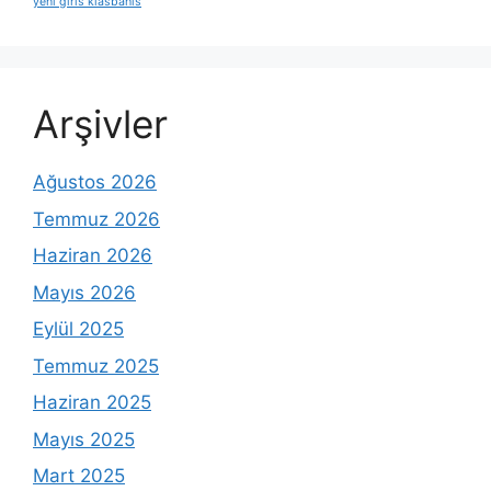
yeni giris klasbahis
Arşivler
Ağustos 2026
Temmuz 2026
Haziran 2026
Mayıs 2026
Eylül 2025
Temmuz 2025
Haziran 2025
Mayıs 2025
Mart 2025