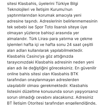
sitesi Klasbahis, üyelerini Türkiye Bilgi
Teknolojileri ve İletişim Kurumu’nun
yaptırımlarından korumak amacıyla yeni
adresine taşındı. Adreslerinin belirlenmemesinin
tek sebebi ise Spor Toto lisanslı siteye üye
olmayan yüzlerce bahisçi arasında yer
almalarıdır. Türk Lirası para yatırma ve çekme
işlemleri hafta içi ve hafta sonu 24 saat çeşitli
alan adları kullanılarak yapılabilmektedir.
Klasbahis Casino’ya göz attığınızda
tarayıcınızdaki Klasbahis adresinin neden yeni
alan adı ile değiştiğini göreceksiniz. En güvenilir
online bahis sitesi olan Klasbahis BTK
tarafından onaylanmayan adreslerden
ulaşılabilir olması gerekmektedir. Klasbahis
listesini düzeltme konusunda sorun yaşıyorsanız
sorun olmadığı cevabını alacaksınız. Adresiniz
BT İletişim Otoritesi tarafından engellendiğinde,