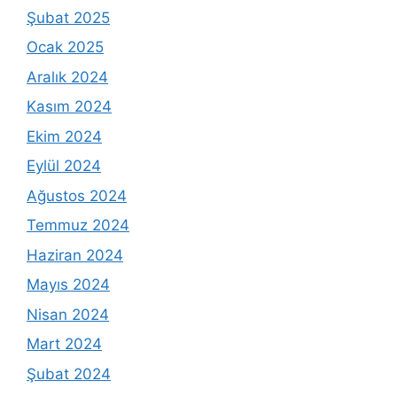
Şubat 2025
Ocak 2025
Aralık 2024
Kasım 2024
Ekim 2024
Eylül 2024
Ağustos 2024
Temmuz 2024
Haziran 2024
Mayıs 2024
Nisan 2024
Mart 2024
Şubat 2024