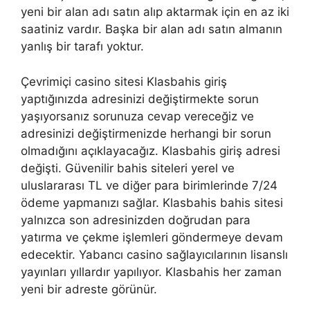
yeni bir alan adı satın alıp aktarmak için en az iki
saatiniz vardır. Başka bir alan adı satın almanın
yanlış bir tarafı yoktur.
Çevrimiçi casino sitesi Klasbahis giriş
yaptığınızda adresinizi değiştirmekte sorun
yaşıyorsanız sorunuza cevap vereceğiz ve
adresinizi değiştirmenizde herhangi bir sorun
olmadığını açıklayacağız. Klasbahis giriş adresi
değişti. Güvenilir bahis siteleri yerel ve
uluslararası TL ve diğer para birimlerinde 7/24
ödeme yapmanızı sağlar. Klasbahis bahis sitesi
yalnızca son adresinizden doğrudan para
yatırma ve çekme işlemleri göndermeye devam
edecektir. Yabancı casino sağlayıcılarının lisanslı
yayınları yıllardır yapılıyor. Klasbahis her zaman
yeni bir adreste görünür.