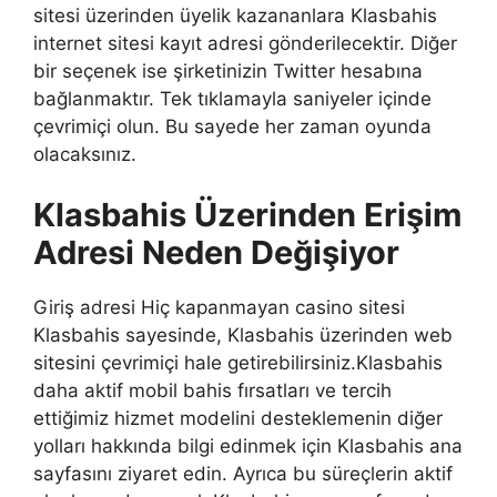
sitesi üzerinden üyelik kazananlara Klasbahis
internet sitesi kayıt adresi gönderilecektir. Diğer
bir seçenek ise şirketinizin Twitter hesabına
bağlanmaktır. Tek tıklamayla saniyeler içinde
çevrimiçi olun. Bu sayede her zaman oyunda
olacaksınız.
Klasbahis Üzerinden Erişim
Adresi Neden Değişiyor
Giriş adresi Hiç kapanmayan casino sitesi
Klasbahis sayesinde, Klasbahis üzerinden web
sitesini çevrimiçi hale getirebilirsiniz.Klasbahis
daha aktif mobil bahis fırsatları ve tercih
ettiğimiz hizmet modelini desteklemenin diğer
yolları hakkında bilgi edinmek için Klasbahis ana
sayfasını ziyaret edin. Ayrıca bu süreçlerin aktif