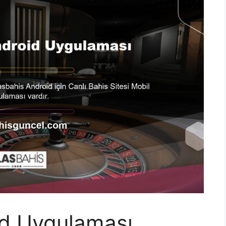
id Uygulaması