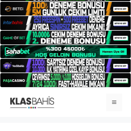
İçeriğe
atla
Menü