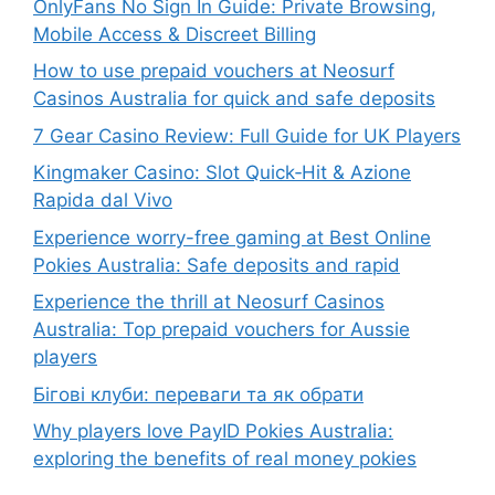
OnlyFans No Sign In Guide: Private Browsing,
Mobile Access & Discreet Billing
How to use prepaid vouchers at Neosurf
Casinos Australia for quick and safe deposits
7 Gear Casino Review: Full Guide for UK Players
Kingmaker Casino: Slot Quick‑Hit & Azione
Rapida dal Vivo
Experience worry-free gaming at Best Online
Pokies Australia: Safe deposits and rapid
Experience the thrill at Neosurf Casinos
Australia: Top prepaid vouchers for Aussie
players
Бігові клуби: переваги та як обрати
Why players love PayID Pokies Australia:
exploring the benefits of real money pokies