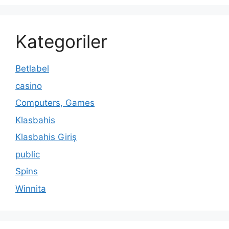
Kategoriler
Betlabel
casino
Computers, Games
Klasbahis
Klasbahis Giriş
public
Spins
Winnita