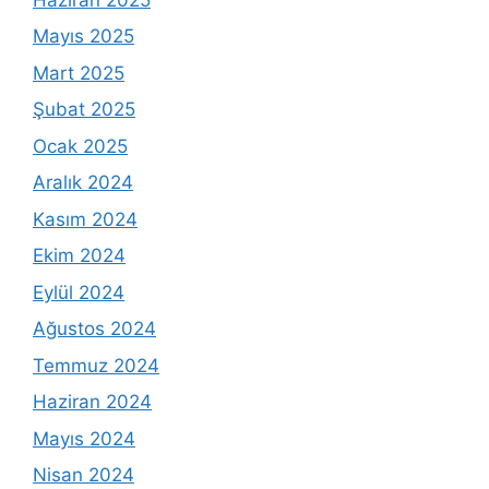
Mayıs 2025
Mart 2025
Şubat 2025
Ocak 2025
Aralık 2024
Kasım 2024
Ekim 2024
Eylül 2024
Ağustos 2024
Temmuz 2024
Haziran 2024
Mayıs 2024
Nisan 2024