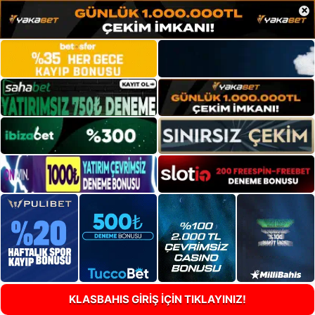
×
KLASBAHIS GİRİŞ İÇİN TIKLAYINIZ!