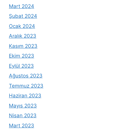
Mart 2024
Şubat 2024
Ocak 2024
Aralık 2023
Kasım 2023
Ekim 2023
Eylül 2023
Ağustos 2023
Temmuz 2023
Haziran 2023
Mayıs 2023
Nisan 2023
Mart 2023