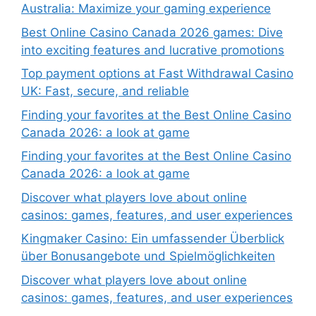
Australia: Maximize your gaming experience
Best Online Casino Canada 2026 games: Dive
into exciting features and lucrative promotions
Top payment options at Fast Withdrawal Casino
UK: Fast, secure, and reliable
Finding your favorites at the Best Online Casino
Canada 2026: a look at game
Finding your favorites at the Best Online Casino
Canada 2026: a look at game
Discover what players love about online
casinos: games, features, and user experiences
Kingmaker Casino: Ein umfassender Überblick
über Bonusangebote und Spielmöglichkeiten
Discover what players love about online
casinos: games, features, and user experiences