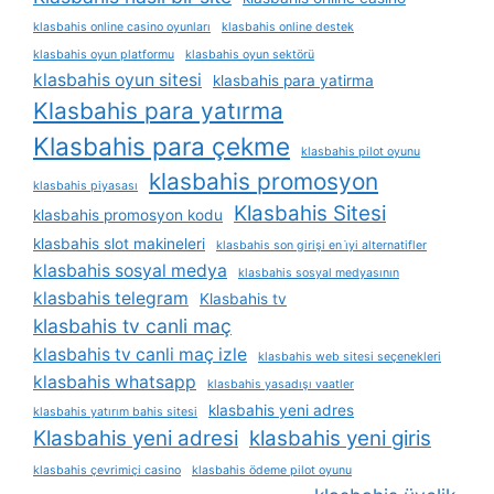
klasbahis online casino oyunları
klasbahis online destek
klasbahis oyun platformu
klasbahis oyun sektörü
klasbahis oyun sitesi
klasbahis para yatirma
Klasbahis para yatırma
Klasbahis para çekme
klasbahis pilot oyunu
klasbahis promosyon
klasbahis piyasası
Klasbahis Sitesi
klasbahis promosyon kodu
klasbahis slot makineleri
klasbahis son girişi en i̇yi alternatifler
klasbahis sosyal medya
klasbahis sosyal medyasının
klasbahis telegram
Klasbahis tv
klasbahis tv canli maç
klasbahis tv canli maç izle
klasbahis web sitesi seçenekleri
klasbahis whatsapp
klasbahis yasadışı vaatler
klasbahis yeni adres
klasbahis yatırım bahis sitesi
Klasbahis yeni adresi
klasbahis yeni giris
klasbahis çevrimiçi casino
klasbahis ödeme pilot oyunu