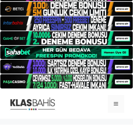
İçeriğe
atla
Menü