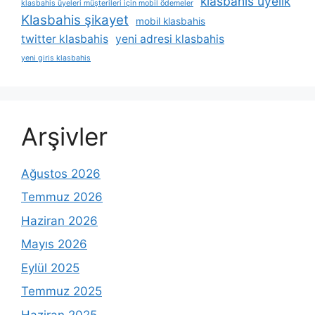
klasbahis üyelik
klasbahis üyeleri müşterileri için mobil ödemeler
Klasbahis şikayet
mobil klasbahis
twitter klasbahis
yeni adresi klasbahis
yeni giris klasbahis
Arşivler
Ağustos 2026
Temmuz 2026
Haziran 2026
Mayıs 2026
Eylül 2025
Temmuz 2025
Haziran 2025