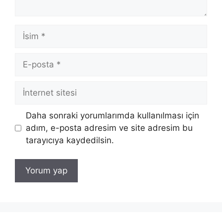
İsim
E-
posta
İnternet
sitesi
Daha sonraki yorumlarımda kullanılması için
adım, e-posta adresim ve site adresim bu
tarayıcıya kaydedilsin.