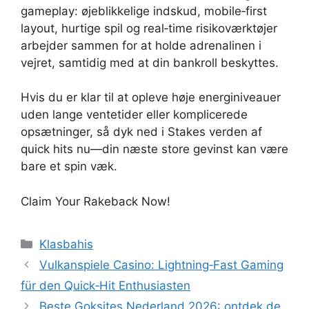
gameplay: øjeblikkelige indskud, mobile‑first
layout, hurtige spil og real‑time risikoværktøjer
arbejder sammen for at holde adrenalinen i
vejret, samtidig med at din bankroll beskyttes.
Hvis du er klar til at opleve høje energiniveauer
uden lange ventetider eller komplicerede
opsætninger, så dyk ned i Stakes verden af
quick hits nu—din næste store gevinst kan være
bare et spin væk.
Claim Your Rakeback Now!
Kategoriler
Klasbahis
Yazı
Vulkanspiele Casino: Lightning‑Fast Gaming
dolaşımı
für den Quick‑Hit Enthusiasten
Beste Goksites Nederland 2026: ontdek de