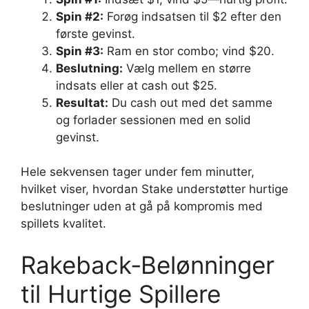
Spin #2:
Forøg indsatsen til $2 efter den
første gevinst.
Spin #3:
Ram en stor combo; vind $20.
Beslutning:
Vælg mellem en større
indsats eller at cash out $25.
Resultat:
Du cash out med det samme
og forlader sessionen med en solid
gevinst.
Hele sekvensen tager under fem minutter,
hvilket viser, hvordan Stake understøtter hurtige
beslutninger uden at gå på kompromis med
spillets kvalitet.
Rakeback‑Belønninger
til Hurtige Spillere