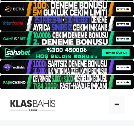
İçeriğe
atla
Menü