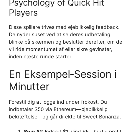
Psychology of Quick Hit
Players
Disse spillere trives med øjeblikkelig feedback.
De nyder suset ved at se deres udbetaling
blinke på skærmen og beslutter derefter, om de
vil ride momentumet af eller sikre gevinster,
inden næste runde starter.
En Eksempel‑Session i
Minutter
Forestil dig at logge ind under frokost. Du
indbetaler $50 via Ethereum—øjeblikkelig
bekræftelse—og går direkte til Sweet Bonanza.
Spin #1:
Indsæt $1, vind $5—hurtig profit.