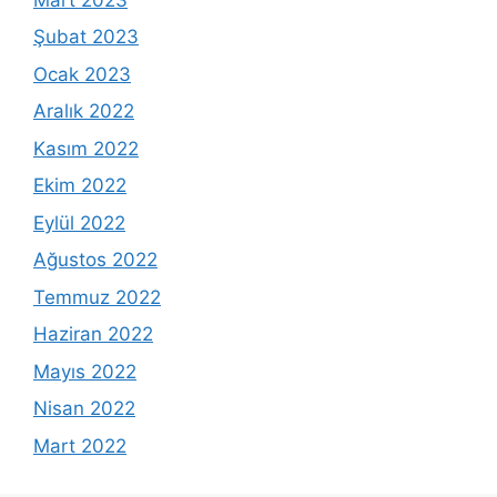
Şubat 2023
Ocak 2023
Aralık 2022
Kasım 2022
Ekim 2022
Eylül 2022
Ağustos 2022
Temmuz 2022
Haziran 2022
Mayıs 2022
Nisan 2022
Mart 2022