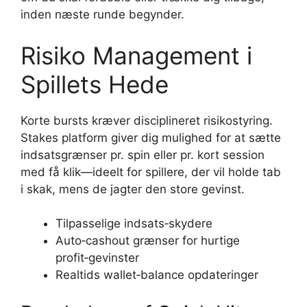
inden næste runde begynder.
Risiko Management i
Spillets Hede
Korte bursts kræver disciplineret risikostyring.
Stakes platform giver dig mulighed for at sætte
indsatsgrænser pr. spin eller pr. kort session
med få klik—ideelt for spillere, der vil holde tab
i skak, mens de jagter den store gevinst.
Tilpasselige indsats‑skydere
Auto‑cashout grænser for hurtige
profit‑gevinster
Realtids wallet‑balance opdateringer