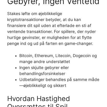
Gebyrer, Ingen Ventetid
Stakes løfte om øjeblikkelige
kryptotransaktioner betyder, at du kan
finansiere dit spil uden at efterlade en sti af
ventende transaktioner. For spillere, der nyder
hurtige gevinster, er muligheden for at flytte
penge ind og ud på farten en game‑changer.
Bitcoin, Ethereum, Litecoin, Dogecoin og
mange andre understøttet
Ingen skjulte gebyrer eller
behandlingsforsinkelser
Udbetalinger behandles på samme måde
—øjeblikkeligt og sikkert
Hvordan Hastighed
Oversættes til Spil