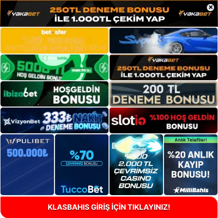
×
KLASBAHIS GİRİŞ İÇİN TIKLAYINIZ!