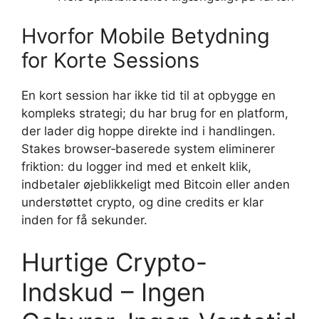
Hvorfor Mobile Betydning
for Korte Sessions
En kort session har ikke tid til at opbygge en
kompleks strategi; du har brug for en platform,
der lader dig hoppe direkte ind i handlingen.
Stakes browser‑baserede system eliminerer
friktion: du logger ind med et enkelt klik,
indbetaler øjeblikkeligt med Bitcoin eller anden
understøttet crypto, og dine credits er klar
inden for få sekunder.
Hurtige Crypto-
Indskud – Ingen