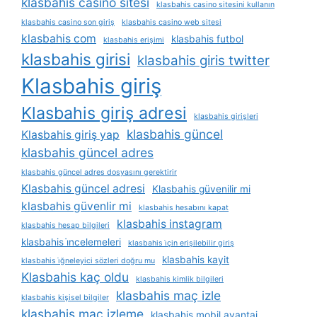
klasbahis casino sitesi
klasbahis casino sitesini kullanın
klasbahis casino son giriş
klasbahis casino web sitesi
klasbahis com
klasbahis futbol
klasbahis erişimi
klasbahis girisi
klasbahis giris twitter
Klasbahis giriş
Klasbahis giriş adresi
klasbahis girişleri
klasbahis güncel
Klasbahis giriş yap
klasbahis güncel adres
klasbahis güncel adres dosyasını gerektirir
Klasbahis güncel adresi
Klasbahis güvenilir mi
klasbahis güvenlir mi
klasbahis hesabını kapat
klasbahis instagram
klasbahis hesap bilgileri
klasbahis i̇ncelemeleri
klasbahis i̇çin erişilebilir giriş
klasbahis kayit
klasbahis i̇ğneleyici sözleri doğru mu
Klasbahis kaç oldu
klasbahis kimlik bilgileri
klasbahis maç izle
klasbahis kişisel bilgiler
klasbahis maç izleme
klasbahis mobil avantaj