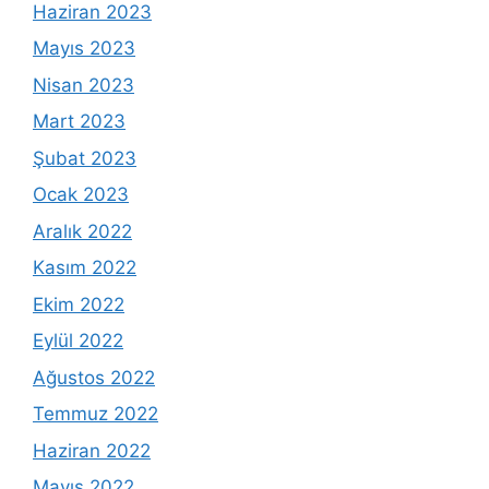
Haziran 2023
Mayıs 2023
Nisan 2023
Mart 2023
Şubat 2023
Ocak 2023
Aralık 2022
Kasım 2022
Ekim 2022
Eylül 2022
Ağustos 2022
Temmuz 2022
Haziran 2022
Mayıs 2022