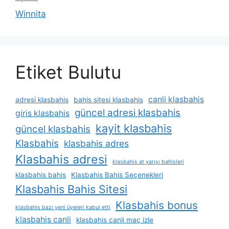
Winnita
Etiket Bulutu
canli klasbahis
adresi klasbahis
bahis sitesi klasbahis
güncel adresi klasbahis
giris klasbahis
kayit klasbahis
güncel klasbahis
Klasbahis
klasbahis adres
Klasbahis adresi
klasbahis at yarışı bahisleri
klasbahis bahis
Klasbahis Bahis Seçenekleri
Klasbahis Bahis Sitesi
Klasbahis bonus
klasbahis bazı yeni üyeleri kabul etti
klasbahis canli
klasbahis canli maç izle