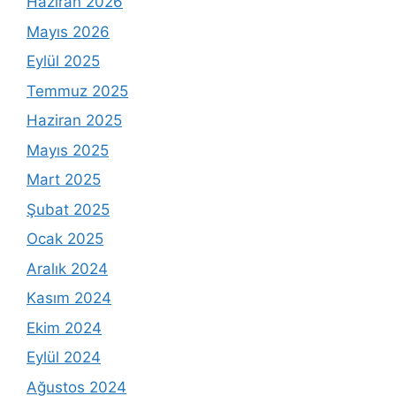
Haziran 2026
Mayıs 2026
Eylül 2025
Temmuz 2025
Haziran 2025
Mayıs 2025
Mart 2025
Şubat 2025
Ocak 2025
Aralık 2024
Kasım 2024
Ekim 2024
Eylül 2024
Ağustos 2024