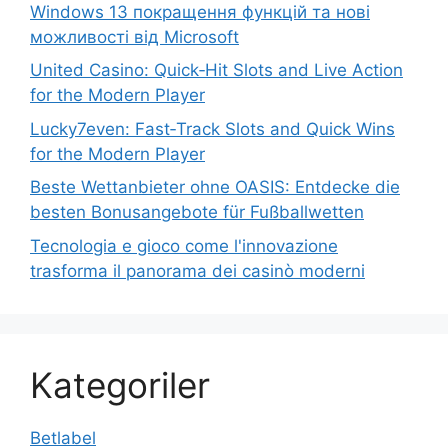
Windows 13 покращення функцій та нові
можливості від Microsoft
United Casino: Quick‑Hit Slots and Live Action
for the Modern Player
Lucky7even: Fast‑Track Slots and Quick Wins
for the Modern Player
Beste Wettanbieter ohne OASIS: Entdecke die
besten Bonusangebote für Fußballwetten
Tecnologia e gioco come l'innovazione
trasforma il panorama dei casinò moderni
Kategoriler
Betlabel