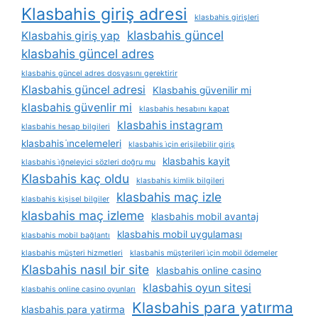
Klasbahis giriş adresi
klasbahis girişleri
klasbahis güncel
Klasbahis giriş yap
klasbahis güncel adres
klasbahis güncel adres dosyasını gerektirir
Klasbahis güncel adresi
Klasbahis güvenilir mi
klasbahis güvenlir mi
klasbahis hesabını kapat
klasbahis instagram
klasbahis hesap bilgileri
klasbahis i̇ncelemeleri
klasbahis i̇çin erişilebilir giriş
klasbahis kayit
klasbahis i̇ğneleyici sözleri doğru mu
Klasbahis kaç oldu
klasbahis kimlik bilgileri
klasbahis maç izle
klasbahis kişisel bilgiler
klasbahis maç izleme
klasbahis mobil avantaj
klasbahis mobil uygulaması
klasbahis mobil bağlantı
klasbahis müşteri hizmetleri
klasbahis müşterileri i̇çin mobil ödemeler
Klasbahis nasıl bir site
klasbahis online casino
klasbahis oyun sitesi
klasbahis online casino oyunları
Klasbahis para yatırma
klasbahis para yatirma