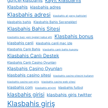
kayit klasbahis
güncel klasbahis
Klasbahis
klasbahis adres
Klasbahis adresi
klasbahis at yarışı bahisleri
klasbahis bahis
Klasbahis Bahis Seçenekleri
Klasbahis Bahis Sitesi
Klasbahis bonus
klasbahis bazı yeni üyeleri kabul etti
klasbahis canli
klasbahis canli maç izle
Klasbahis Canlı Bahis
klasbahis canlı bahis kuponu
Klasbahis Canlı Destek
Klasbahis Canlı Casino Oyunları
Klasbahis Casino Oyunları
klasbahis casino sitesi
klasbahis casino sitesini kullanın
klasbahis casino son giriş
klasbahis casino web sitesi
klasbahis com
klasbahis futbol
klasbahis erişimi
klasbahis girisi
klasbahis giris twitter
Klasbahis giriş