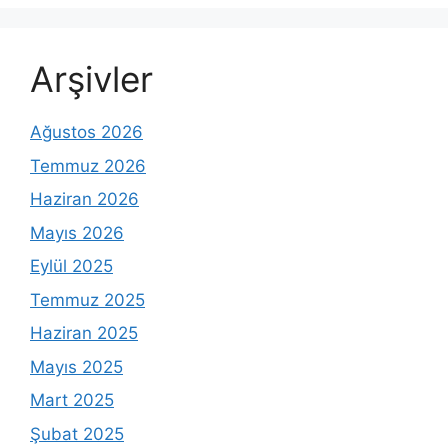
Arşivler
Ağustos 2026
Temmuz 2026
Haziran 2026
Mayıs 2026
Eylül 2025
Temmuz 2025
Haziran 2025
Mayıs 2025
Mart 2025
Şubat 2025