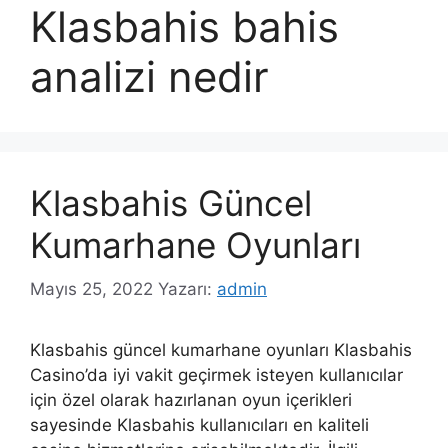
Klasbahis bahis
analizi nedir
Klasbahis Güncel
Kumarhane Oyunları
Mayıs 25, 2022
Yazarı:
admin
Klasbahis güncel kumarhane oyunları Klasbahis
Casino’da iyi vakit geçirmek isteyen kullanıcılar
için özel olarak hazırlanan oyun içerikleri
sayesinde Klasbahis kullanıcıları en kaliteli