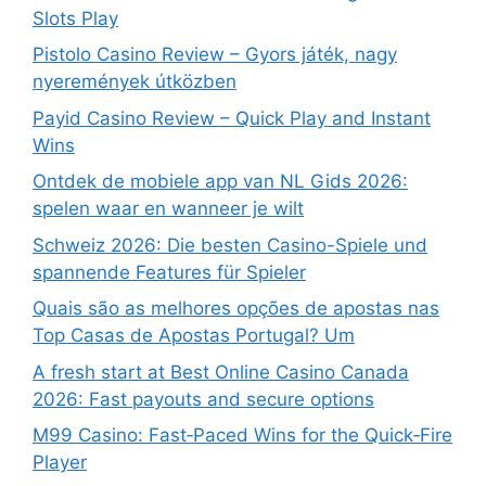
Slots Play
Pistolo Casino Review – Gyors játék, nagy
nyeremények útközben
Payid Casino Review – Quick Play and Instant
Wins
Ontdek de mobiele app van NL Gids 2026:
spelen waar en wanneer je wilt
Schweiz 2026: Die besten Casino-Spiele und
spannende Features für Spieler
Quais são as melhores opções de apostas nas
Top Casas de Apostas Portugal? Um
A fresh start at Best Online Casino Canada
2026: Fast payouts and secure options
M99 Casino: Fast‑Paced Wins for the Quick‑Fire
Player