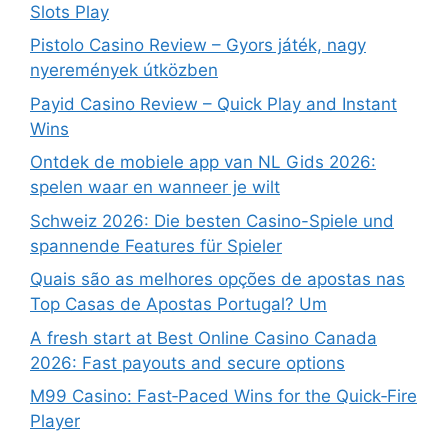
Slots Play
Pistolo Casino Review – Gyors játék, nagy
nyeremények útközben
Payid Casino Review – Quick Play and Instant
Wins
Ontdek de mobiele app van NL Gids 2026:
spelen waar en wanneer je wilt
Schweiz 2026: Die besten Casino-Spiele und
spannende Features für Spieler
Quais são as melhores opções de apostas nas
Top Casas de Apostas Portugal? Um
A fresh start at Best Online Casino Canada
2026: Fast payouts and secure options
M99 Casino: Fast‑Paced Wins for the Quick‑Fire
Player