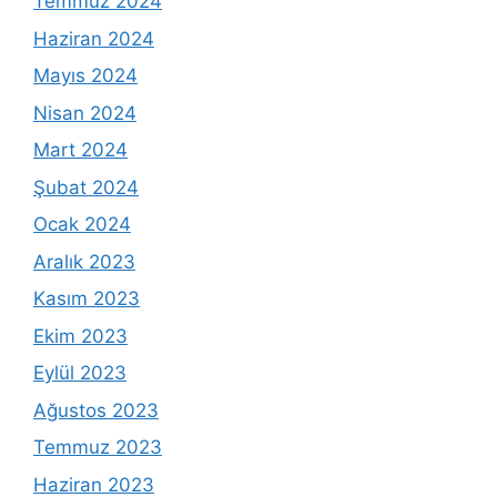
Temmuz 2024
Haziran 2024
Mayıs 2024
Nisan 2024
Mart 2024
Şubat 2024
Ocak 2024
Aralık 2023
Kasım 2023
Ekim 2023
Eylül 2023
Ağustos 2023
Temmuz 2023
Haziran 2023