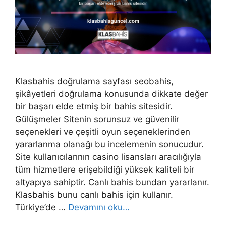
Klasbahis doğrulama sayfası seobahis,
şikâyetleri doğrulama konusunda dikkate değer
bir başarı elde etmiş bir bahis sitesidir.
Gülüşmeler Sitenin sorunsuz ve güvenilir
seçenekleri ve çeşitli oyun seçeneklerinden
yararlanma olanağı bu incelemenin sonucudur.
Site kullanıcılarının casino lisansları aracılığıyla
tüm hizmetlere erişebildiği yüksek kaliteli bir
altyapıya sahiptir. Canlı bahis bundan yararlanır.
Klasbahis bunu canlı bahis için kullanır.
Türkiye’de …
Devamını oku…