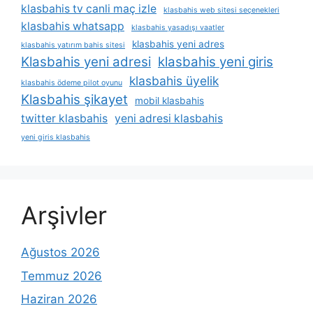
klasbahis tv canli maç izle
klasbahis web sitesi seçenekleri
klasbahis whatsapp
klasbahis yasadışı vaatler
klasbahis yeni adres
klasbahis yatırım bahis sitesi
Klasbahis yeni adresi
klasbahis yeni giris
klasbahis üyelik
klasbahis ödeme pilot oyunu
Klasbahis şikayet
mobil klasbahis
twitter klasbahis
yeni adresi klasbahis
yeni giris klasbahis
Arşivler
Ağustos 2026
Temmuz 2026
Haziran 2026