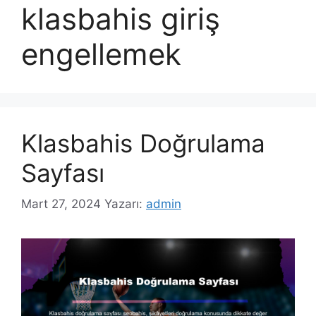
klasbahis giriş
engellemek
Klasbahis Doğrulama
Sayfası
Mart 27, 2024
Yazarı:
admin