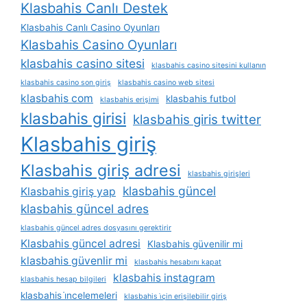
Klasbahis Canlı Destek
Klasbahis Canlı Casino Oyunları
Klasbahis Casino Oyunları
klasbahis casino sitesi
klasbahis casino sitesini kullanın
klasbahis casino son giriş
klasbahis casino web sitesi
klasbahis com
klasbahis futbol
klasbahis erişimi
klasbahis girisi
klasbahis giris twitter
Klasbahis giriş
Klasbahis giriş adresi
klasbahis girişleri
klasbahis güncel
Klasbahis giriş yap
klasbahis güncel adres
klasbahis güncel adres dosyasını gerektirir
Klasbahis güncel adresi
Klasbahis güvenilir mi
klasbahis güvenlir mi
klasbahis hesabını kapat
klasbahis instagram
klasbahis hesap bilgileri
klasbahis i̇ncelemeleri
klasbahis i̇çin erişilebilir giriş