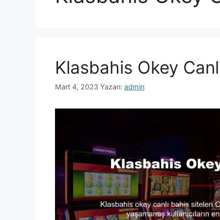
Klasbahis Okey Canlı
Mart 4, 2023
Yazarı:
admin