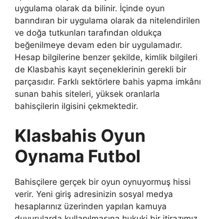
uygulama olarak da bilinir. İçinde oyun
barındıran bir uygulama olarak da nitelendirilen
ve doğa tutkunları tarafından oldukça
beğenilmeye devam eden bir uygulamadır.
Hesap bilgilerine benzer şekilde, kimlik bilgileri
de Klasbahis kayıt seçeneklerinin gerekli bir
parçasıdır. Farklı sektörlere bahis yapma imkânı
sunan bahis siteleri, yüksek oranlarla
bahisçilerin ilgisini çekmektedir.
Klasbahis Oyun
Oynama Futbol
Bahisçilere gerçek bir oyun oynuyormuş hissi
verir. Yeni giriş adresinizin sosyal medya
hesaplarınız üzerinden yapılan kamuya
duyurularda kullanılmasına hukuki bir itirazımız