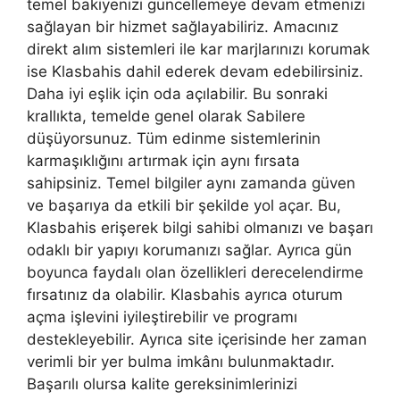
temel bakiyenizi güncellemeye devam etmenizi
sağlayan bir hizmet sağlayabiliriz. Amacınız
direkt alım sistemleri ile kar marjlarınızı korumak
ise Klasbahis dahil ederek devam edebilirsiniz.
Daha iyi eşlik için oda açılabilir. Bu sonraki
krallıkta, temelde genel olarak Sabilere
düşüyorsunuz. Tüm edinme sistemlerinin
karmaşıklığını artırmak için aynı fırsata
sahipsiniz. Temel bilgiler aynı zamanda güven
ve başarıya da etkili bir şekilde yol açar. Bu,
Klasbahis erişerek bilgi sahibi olmanızı ve başarı
odaklı bir yapıyı korumanızı sağlar. Ayrıca gün
boyunca faydalı olan özellikleri derecelendirme
fırsatınız da olabilir. Klasbahis ayrıca oturum
açma işlevini iyileştirebilir ve programı
destekleyebilir. Ayrıca site içerisinde her zaman
verimli bir yer bulma imkânı bulunmaktadır.
Başarılı olursa kalite gereksinimlerinizi