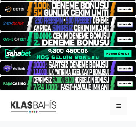
İçeriğe
atla
Menü