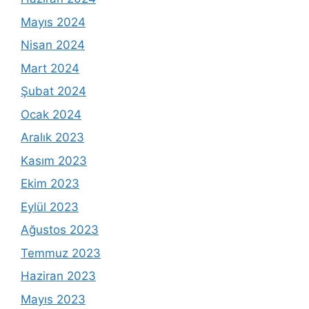
Mayıs 2024
Nisan 2024
Mart 2024
Şubat 2024
Ocak 2024
Aralık 2023
Kasım 2023
Ekim 2023
Eylül 2023
Ağustos 2023
Temmuz 2023
Haziran 2023
Mayıs 2023