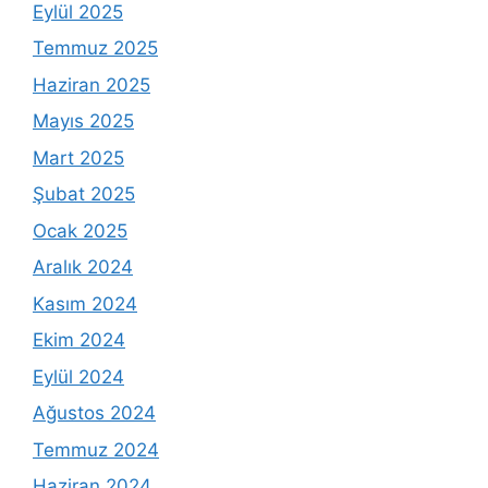
Eylül 2025
Temmuz 2025
Haziran 2025
Mayıs 2025
Mart 2025
Şubat 2025
Ocak 2025
Aralık 2024
Kasım 2024
Ekim 2024
Eylül 2024
Ağustos 2024
Temmuz 2024
Haziran 2024