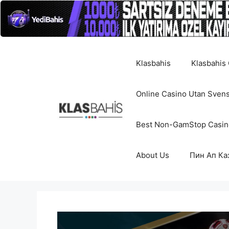
İçeriğe
atla
Klasbahis
Klasbahis 
Online Casino Utan Svens
Best Non-GamStop Casino
About Us
Пин Ап Ка