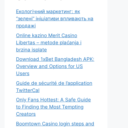
Екологічний маркетинг: як
“зелені” ініціативи впливають на
продажі
Online kazino Merit Casino
Libertas – metode plaćanja i
brzina isplate
Download 1xBet Bangladesh APK:
Overview and Options for US
Users
Guide de sécurité de l’application
TwitterCal
Only Fans Hottest: A Safe Guide
to Finding the Most Tempting
Creators
Boomtown Casino login steps and