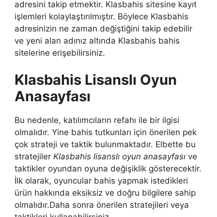
adresini takip etmektir. Klasbahis sitesine kayıt
işlemleri kolaylaştırılmıştır. Böylece Klasbahis
adresinizin ne zaman değiştiğini takip edebilir
ve yeni alan adınız altında Klasbahis bahis
sitelerine erişebilirsiniz.
Klasbahis Lisanslı Oyun
Anasayfası
Bu nedenle, katılımcıların refahı ile bir ilgisi
olmalıdır. Yine bahis tutkunları için önerilen pek
çok strateji ve taktik bulunmaktadır. Elbette bu
stratejiler
Klasbahis lisanslı oyun anasayfası
ve
taktikler oyundan oyuna değişiklik gösterecektir.
İlk olarak, oyuncular bahis yapmak istedikleri
ürün hakkında eksiksiz ve doğru bilgilere sahip
olmalıdır.Daha sonra önerilen stratejileri veya
taktikleri kullanabilirsiniz.