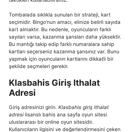
Tombalada sıklıkla sunulan bir strateji, kart
seçimidir. Bingo’nun amacı, elinize belirli sayıda
kart almaktır. Bu nedenle, oyuncuların farklı
sayıları varsa, kazanma şansları daha yüksektir.
Bu mantığı takip edip farklı numaralara sahip
kartları seçerseniz kazanma şansınız var. Bunu
yapmak için oyuncuların kartlarını dikkatli bir
şekilde seçmeleri gerekir.
Klasbahis Giriş Ithalat
Adresi
Giriş adresinizi girin.
Klasbahis giriş ithalat
adresi
lisanslı bahis ana sayfa oyun sitesi
uluslararası bir online oyun sitesidir.
Kullanıcıların ilgisini ve değerlendirmesini çeken