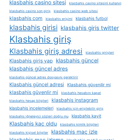
klasbahis casino sitesi
klasbahis casino sitesini kullanın
klasbahis casino son giriş
klasbahis casino web sitesi
klasbahis com
klasbahis futbol
klasbahis erişimi
klasbahis girisi
klasbahis giris twitter
Klasbahis giriş
Klasbahis giriş adresi
klasbahis girişleri
klasbahis güncel
Klasbahis giriş yap
klasbahis güncel adres
klasbahis güncel adres dosyasını gerektirir
Klasbahis güncel adresi
Klasbahis güvenilir mi
klasbahis güvenlir mi
klasbahis hesabını kapat
klasbahis instagram
klasbahis hesap bilgileri
klasbahis i̇ncelemeleri
klasbahis i̇çin erişilebilir giriş
klasbahis kayit
klasbahis i̇ğneleyici sözleri doğru mu
Klasbahis kaç oldu
klasbahis kimlik bilgileri
klasbahis maç izle
klasbahis kişisel bilgiler
klasbahis maç izleme