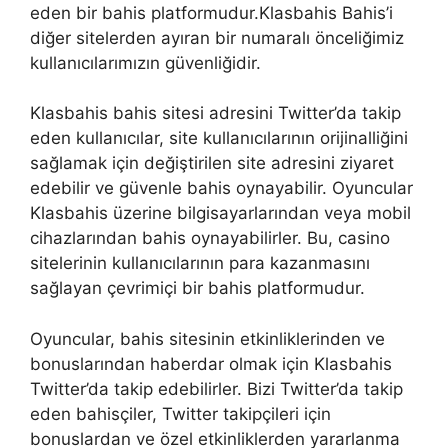
eden bir bahis platformudur.Klasbahis Bahis’i
diğer sitelerden ayıran bir numaralı önceliğimiz
kullanıcılarımızın güvenliğidir.
Klasbahis bahis sitesi adresini Twitter’da takip
eden kullanıcılar, site kullanıcılarının orijinalliğini
sağlamak için değiştirilen site adresini ziyaret
edebilir ve güvenle bahis oynayabilir. Oyuncular
Klasbahis üzerine bilgisayarlarından veya mobil
cihazlarından bahis oynayabilirler. Bu, casino
sitelerinin kullanıcılarının para kazanmasını
sağlayan çevrimiçi bir bahis platformudur.
Oyuncular, bahis sitesinin etkinliklerinden ve
bonuslarından haberdar olmak için Klasbahis
Twitter’da takip edebilirler. Bizi Twitter’da takip
eden bahisçiler, Twitter takipçileri için
bonuslardan ve özel etkinliklerden yararlanma