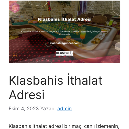
Klasbahis İthalat
Adresi
Ekim 4, 2023
Yazarı:
admin
Klasbahis ithalat adresi bir maçı canlı izlemenin,