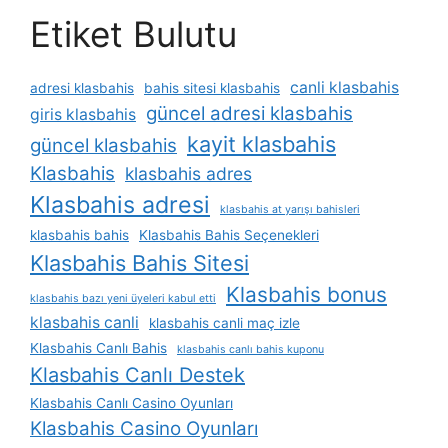
Etiket Bulutu
canli klasbahis
adresi klasbahis
bahis sitesi klasbahis
güncel adresi klasbahis
giris klasbahis
kayit klasbahis
güncel klasbahis
Klasbahis
klasbahis adres
Klasbahis adresi
klasbahis at yarışı bahisleri
klasbahis bahis
Klasbahis Bahis Seçenekleri
Klasbahis Bahis Sitesi
Klasbahis bonus
klasbahis bazı yeni üyeleri kabul etti
klasbahis canli
klasbahis canli maç izle
Klasbahis Canlı Bahis
klasbahis canlı bahis kuponu
Klasbahis Canlı Destek
Klasbahis Canlı Casino Oyunları
Klasbahis Casino Oyunları