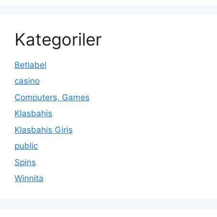
Kategoriler
Betlabel
casino
Computers, Games
Klasbahis
Klasbahis Giriş
public
Spins
Winnita