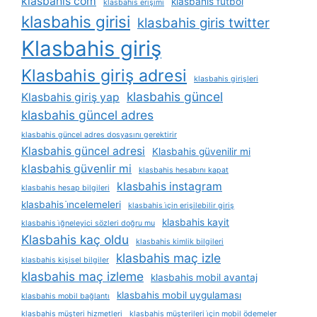
klasbahis com
klasbahis futbol
klasbahis erişimi
klasbahis girisi
klasbahis giris twitter
Klasbahis giriş
Klasbahis giriş adresi
klasbahis girişleri
klasbahis güncel
Klasbahis giriş yap
klasbahis güncel adres
klasbahis güncel adres dosyasını gerektirir
Klasbahis güncel adresi
Klasbahis güvenilir mi
klasbahis güvenlir mi
klasbahis hesabını kapat
klasbahis instagram
klasbahis hesap bilgileri
klasbahis i̇ncelemeleri
klasbahis i̇çin erişilebilir giriş
klasbahis kayit
klasbahis i̇ğneleyici sözleri doğru mu
Klasbahis kaç oldu
klasbahis kimlik bilgileri
klasbahis maç izle
klasbahis kişisel bilgiler
klasbahis maç izleme
klasbahis mobil avantaj
klasbahis mobil uygulaması
klasbahis mobil bağlantı
klasbahis müşteri hizmetleri
klasbahis müşterileri i̇çin mobil ödemeler