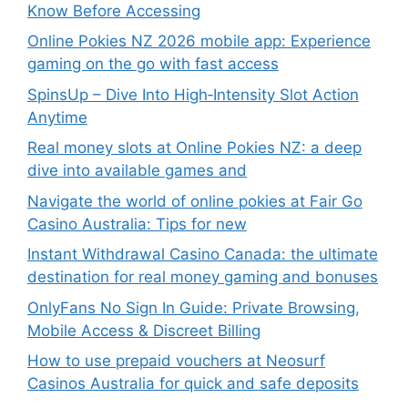
Know Before Accessing
Online Pokies NZ 2026 mobile app: Experience
gaming on the go with fast access
SpinsUp – Dive Into High‑Intensity Slot Action
Anytime
Real money slots at Online Pokies NZ: a deep
dive into available games and
Navigate the world of online pokies at Fair Go
Casino Australia: Tips for new
Instant Withdrawal Casino Canada: the ultimate
destination for real money gaming and bonuses
OnlyFans No Sign In Guide: Private Browsing,
Mobile Access & Discreet Billing
How to use prepaid vouchers at Neosurf
Casinos Australia for quick and safe deposits