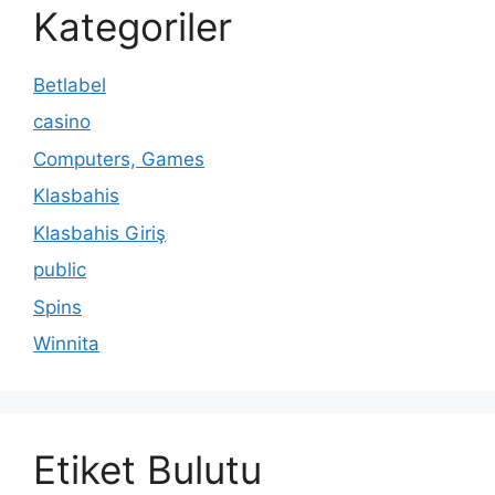
Kategoriler
Betlabel
casino
Computers, Games
Klasbahis
Klasbahis Giriş
public
Spins
Winnita
Etiket Bulutu