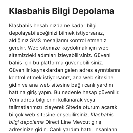
Klasbahis Bilgi Depolama
Klasbahis hesabınızda ne kadar bilgi
depolayabileceğinizi bilmek istiyorsanız,
aldığınız SMS mesajlarını kontrol etmeniz
gerekir. Web sitemize kaydolmak için web
sitemizdeki adımları izleyebilirsiniz. Güvenli
bahis için bu platforma güvenebilirsiniz.
Güvenilir kaynaklardan gelen adres ayrıntılarını
kontrol etmek istiyorsanız, ana web sitesine
gidin ve ana web sitesine bağlı canlı yardım
hattına giriş yapın. Bu nedenle hesap güvenilir.
Yeni adres bilgilerini kullanarak veya
talimatlarımızı izleyerek Sitede oturum açarak
birçok web sitesine erişebilirsiniz.
Klasbahis
bilgi depolama
Direct Line Mevcut giriş
adresinize gidin. Canlı yardım hattı, insanların