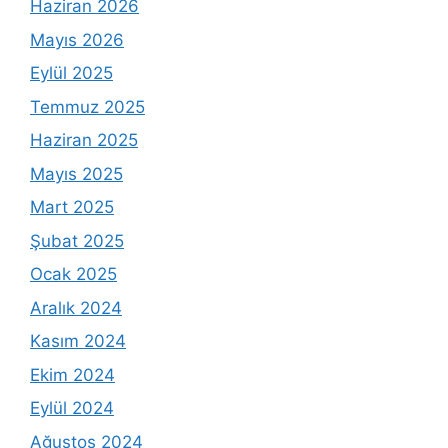
Haziran 2026
Mayıs 2026
Eylül 2025
Temmuz 2025
Haziran 2025
Mayıs 2025
Mart 2025
Şubat 2025
Ocak 2025
Aralık 2024
Kasım 2024
Ekim 2024
Eylül 2024
Ağustos 2024