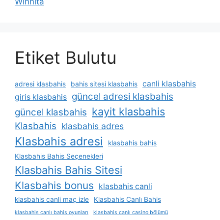
Winnita
Etiket Bulutu
canli klasbahis
adresi klasbahis
bahis sitesi klasbahis
güncel adresi klasbahis
giris klasbahis
kayit klasbahis
güncel klasbahis
Klasbahis
klasbahis adres
Klasbahis adresi
klasbahis bahis
Klasbahis Bahis Seçenekleri
Klasbahis Bahis Sitesi
Klasbahis bonus
klasbahis canli
klasbahis canli maç izle
Klasbahis Canlı Bahis
klasbahis canlı bahis oyunları
klasbahis canlı casino bölümü