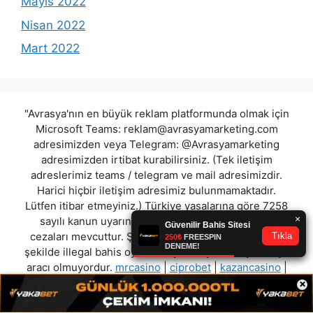
Mayıs 2022
Nisan 2022
Mart 2022
"Avrasya'nın en büyük reklam platformunda olmak için
Microsoft Teams:
reklam@avrasyamarketing.com
adresimizden veya Telegram: @Avrasyamarketing
adresimizden irtibat kurabilirsiniz. (Tek iletişim
adreslerimiz teams / telegram ve mail adresimizdir.
Harici hiçbir iletişim adresimiz bulunmamaktadır.
Lütfen itibar etmeyiniz.) Türkiye yasalarına göre 7258
sayılı kanun uyarınca yasa dışı bahis oynamanın
cezaları mevcuttur. Şu an bulunduğunuz site hiç bir
şekilde illegal bahis oyunları oynatmıyor ve oynamaya
aracı olmuyordur.
mrcasino
|
ciprobet
|
kazancasino
|
spagobet
|
sanslisin
|
enfesbet
|
tamcasino
|
×
betreward
"