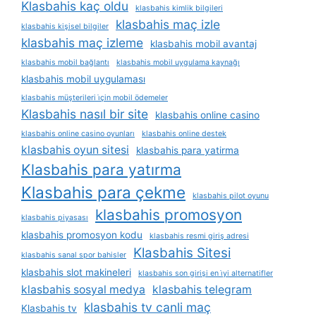
Klasbahis kaç oldu
klasbahis kimlik bilgileri
klasbahis maç izle
klasbahis kişisel bilgiler
klasbahis maç izleme
klasbahis mobil avantaj
klasbahis mobil bağlantı
klasbahis mobil uygulama kaynağı
klasbahis mobil uygulaması
klasbahis müşterileri i̇çin mobil ödemeler
Klasbahis nasıl bir site
klasbahis online casino
klasbahis online casino oyunları
klasbahis online destek
klasbahis oyun sitesi
klasbahis para yatirma
Klasbahis para yatırma
Klasbahis para çekme
klasbahis pilot oyunu
klasbahis promosyon
klasbahis piyasası
klasbahis promosyon kodu
klasbahis resmi giriş adresi
Klasbahis Sitesi
klasbahis sanal spor bahisler
klasbahis slot makineleri
klasbahis son girişi en i̇yi alternatifler
klasbahis sosyal medya
klasbahis telegram
klasbahis tv canli maç
Klasbahis tv