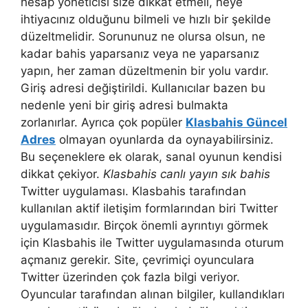
hesap yöneticisi size dikkat etmeli, neye
ihtiyacınız olduğunu bilmeli ve hızlı bir şekilde
düzeltmelidir. Sorununuz ne olursa olsun, ne
kadar bahis yaparsanız veya ne yaparsanız
yapın, her zaman düzeltmenin bir yolu vardır.
Giriş adresi değiştirildi. Kullanıcılar bazen bu
nedenle yeni bir giriş adresi bulmakta
zorlanırlar. Ayrıca çok popüler
Klasbahis Güncel
Adres
olmayan oyunlarda da oynayabilirsiniz.
Bu seçeneklere ek olarak, sanal oyunun kendisi
dikkat çekiyor.
Klasbahis canlı yayın sık bahis
Twitter uygulaması. Klasbahis tarafından
kullanılan aktif iletişim formlarından biri Twitter
uygulamasıdır. Birçok önemli ayrıntıyı görmek
için Klasbahis ile Twitter uygulamasında oturum
açmanız gerekir. Site, çevrimiçi oyunculara
Twitter üzerinden çok fazla bilgi veriyor.
Oyuncular tarafından alınan bilgiler, kullandıkları