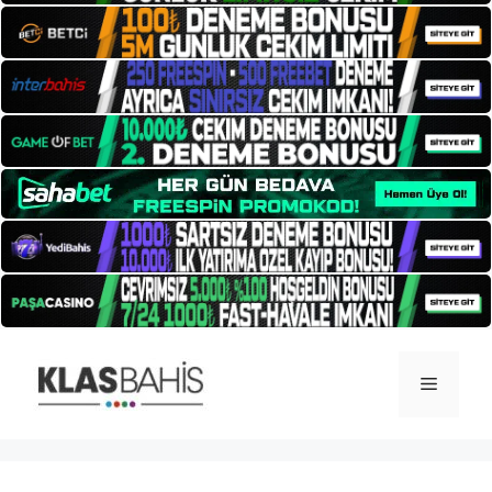
İçeriğe
atla
Menü