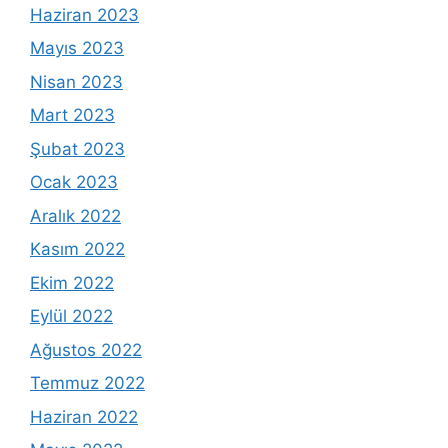
Haziran 2023
Mayıs 2023
Nisan 2023
Mart 2023
Şubat 2023
Ocak 2023
Aralık 2022
Kasım 2022
Ekim 2022
Eylül 2022
Ağustos 2022
Temmuz 2022
Haziran 2022