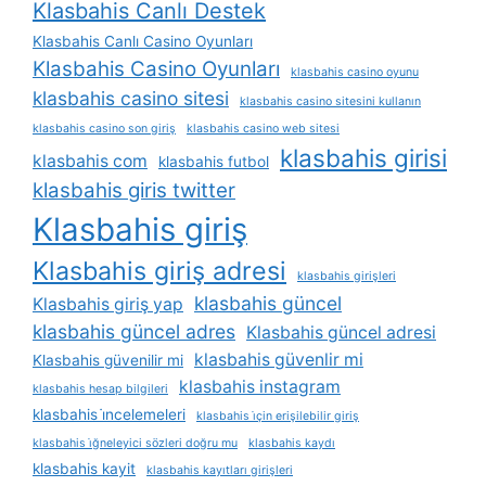
Klasbahis Canlı Destek
Klasbahis Canlı Casino Oyunları
Klasbahis Casino Oyunları
klasbahis casino oyunu
klasbahis casino sitesi
klasbahis casino sitesini kullanın
klasbahis casino son giriş
klasbahis casino web sitesi
klasbahis girisi
klasbahis com
klasbahis futbol
klasbahis giris twitter
Klasbahis giriş
Klasbahis giriş adresi
klasbahis girişleri
klasbahis güncel
Klasbahis giriş yap
klasbahis güncel adres
Klasbahis güncel adresi
klasbahis güvenlir mi
Klasbahis güvenilir mi
klasbahis instagram
klasbahis hesap bilgileri
klasbahis i̇ncelemeleri
klasbahis i̇çin erişilebilir giriş
klasbahis i̇ğneleyici sözleri doğru mu
klasbahis kaydı
klasbahis kayit
klasbahis kayıtları girişleri