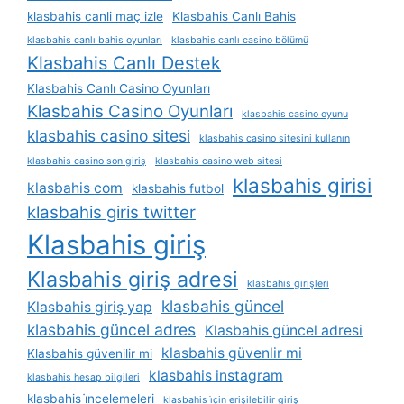
klasbahis canli maç izle
Klasbahis Canlı Bahis
klasbahis canlı bahis oyunları
klasbahis canlı casino bölümü
Klasbahis Canlı Destek
Klasbahis Canlı Casino Oyunları
Klasbahis Casino Oyunları
klasbahis casino oyunu
klasbahis casino sitesi
klasbahis casino sitesini kullanın
klasbahis casino son giriş
klasbahis casino web sitesi
klasbahis girisi
klasbahis com
klasbahis futbol
klasbahis giris twitter
Klasbahis giriş
Klasbahis giriş adresi
klasbahis girişleri
klasbahis güncel
Klasbahis giriş yap
klasbahis güncel adres
Klasbahis güncel adresi
klasbahis güvenlir mi
Klasbahis güvenilir mi
klasbahis instagram
klasbahis hesap bilgileri
klasbahis i̇ncelemeleri
klasbahis i̇çin erişilebilir giriş