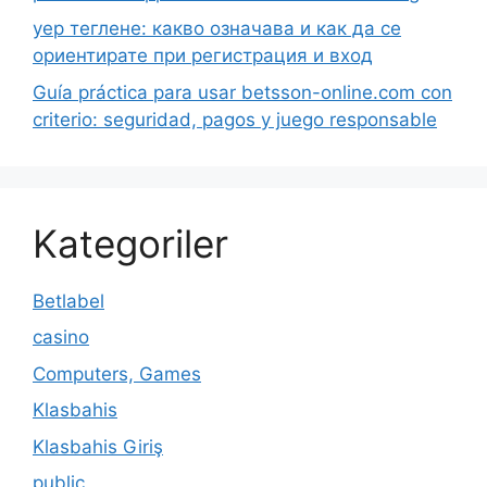
yep теглене: какво означава и как да се
ориентирате при регистрация и вход
Guía práctica para usar betsson-online.com con
criterio: seguridad, pagos y juego responsable
Kategoriler
Betlabel
casino
Computers, Games
Klasbahis
Klasbahis Giriş
public