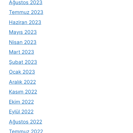
Ağustos 2023
Temmuz 2023
Haziran 2023
Mayıs 2023
Nisan 2023
Mart 2023
Şubat 2023
Ocak 2023
Aralık 2022
Kasım 2022
Ekim 2022
Eylül 2022
Ağustos 2022
Temmuz 2022