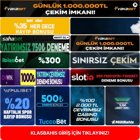
×
KLASBAHIS GİRİŞ İÇİN TIKLAYINIZ!