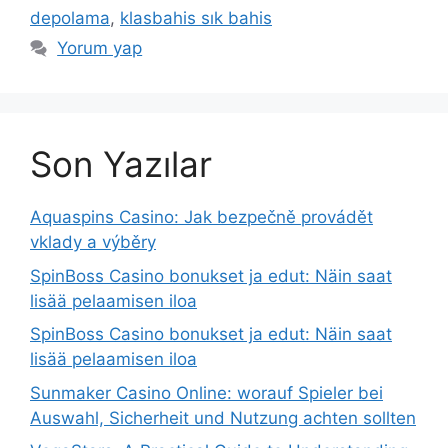
depolama
,
klasbahis sık bahis
Yorum yap
Son Yazılar
Aquaspins Casino: Jak bezpečně provádět
vklady a výběry
SpinBoss Casino bonukset ja edut: Näin saat
lisää pelaamisen iloa
SpinBoss Casino bonukset ja edut: Näin saat
lisää pelaamisen iloa
Sunmaker Casino Online: worauf Spieler bei
Auswahl, Sicherheit und Nutzung achten sollten