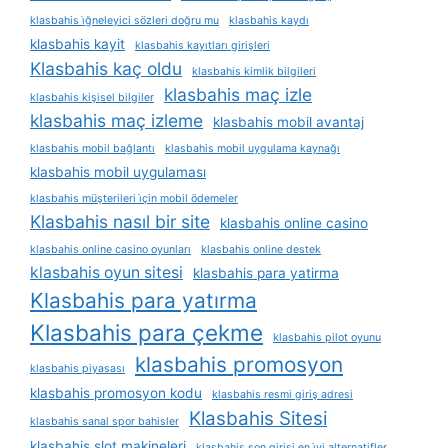
klasbahis i̇ğneleyici sözleri doğru mu
klasbahis kaydı
klasbahis kayit
klasbahis kayıtları girişleri
Klasbahis kaç oldu
klasbahis kimlik bilgileri
klasbahis maç izle
klasbahis kişisel bilgiler
klasbahis maç izleme
klasbahis mobil avantaj
klasbahis mobil bağlantı
klasbahis mobil uygulama kaynağı
klasbahis mobil uygulaması
klasbahis müşterileri i̇çin mobil ödemeler
Klasbahis nasıl bir site
klasbahis online casino
klasbahis online casino oyunları
klasbahis online destek
klasbahis oyun sitesi
klasbahis para yatirma
Klasbahis para yatırma
Klasbahis para çekme
klasbahis pilot oyunu
klasbahis promosyon
klasbahis piyasası
klasbahis promosyon kodu
klasbahis resmi giriş adresi
Klasbahis Sitesi
klasbahis sanal spor bahisler
klasbahis slot makineleri
klasbahis son girişi en i̇yi alternatifler