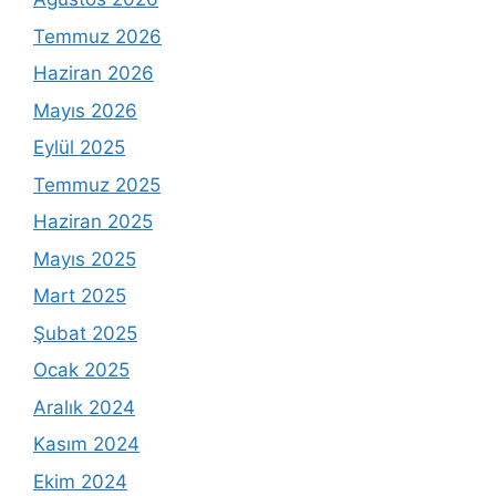
Temmuz 2026
Haziran 2026
Mayıs 2026
Eylül 2025
Temmuz 2025
Haziran 2025
Mayıs 2025
Mart 2025
Şubat 2025
Ocak 2025
Aralık 2024
Kasım 2024
Ekim 2024