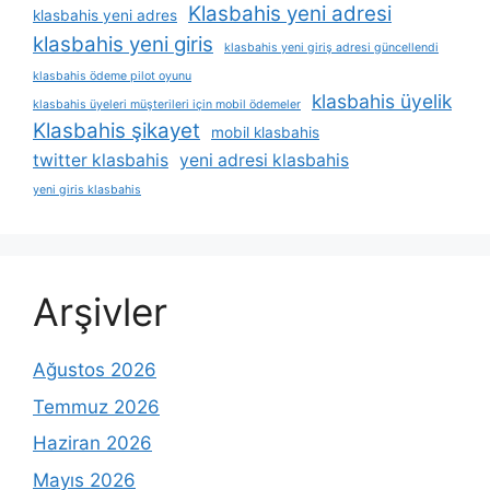
Klasbahis yeni adresi
klasbahis yeni adres
klasbahis yeni giris
klasbahis yeni giriş adresi güncellendi
klasbahis ödeme pilot oyunu
klasbahis üyelik
klasbahis üyeleri müşterileri için mobil ödemeler
Klasbahis şikayet
mobil klasbahis
twitter klasbahis
yeni adresi klasbahis
yeni giris klasbahis
Arşivler
Ağustos 2026
Temmuz 2026
Haziran 2026
Mayıs 2026