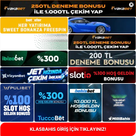
×
KLASBAHIS GİRİŞ İÇİN TIKLAYINIZ!