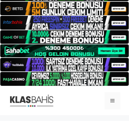
İçeriğe
atla
Menü