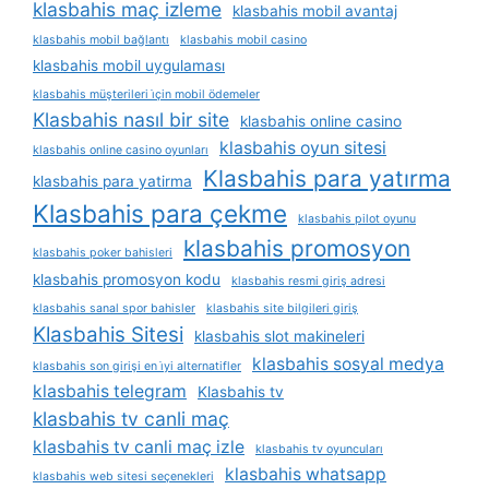
klasbahis maç izleme
klasbahis mobil avantaj
klasbahis mobil bağlantı
klasbahis mobil casino
klasbahis mobil uygulaması
klasbahis müşterileri i̇çin mobil ödemeler
Klasbahis nasıl bir site
klasbahis online casino
klasbahis oyun sitesi
klasbahis online casino oyunları
Klasbahis para yatırma
klasbahis para yatirma
Klasbahis para çekme
klasbahis pilot oyunu
klasbahis promosyon
klasbahis poker bahisleri
klasbahis promosyon kodu
klasbahis resmi giriş adresi
klasbahis sanal spor bahisler
klasbahis site bilgileri giriş
Klasbahis Sitesi
klasbahis slot makineleri
klasbahis sosyal medya
klasbahis son girişi en i̇yi alternatifler
klasbahis telegram
Klasbahis tv
klasbahis tv canli maç
klasbahis tv canli maç izle
klasbahis tv oyuncuları
klasbahis whatsapp
klasbahis web sitesi seçenekleri