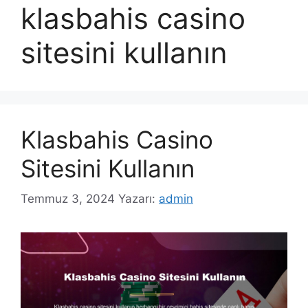
klasbahis casino
sitesini kullanın
Klasbahis Casino
Sitesini Kullanın
Temmuz 3, 2024
Yazarı:
admin