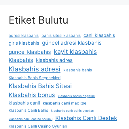
Etiket Bulutu
canli klasbahis
adresi klasbahis
bahis sitesi klasbahis
güncel adresi klasbahis
giris klasbahis
kayit klasbahis
güncel klasbahis
Klasbahis
klasbahis adres
Klasbahis adresi
klasbahis bahis
Klasbahis Bahis Seçenekleri
Klasbahis Bahis Sitesi
Klasbahis bonus
klasbahis bonus dağıtımı
klasbahis canli
klasbahis canli maç izle
Klasbahis Canlı Bahis
klasbahis canlı bahis oyunları
Klasbahis Canlı Destek
klasbahis canlı casino bölümü
Klasbahis Canlı Casino Oyunları