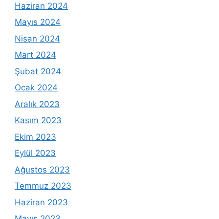
Haziran 2024
Mayıs 2024
Nisan 2024
Mart 2024
Şubat 2024
Ocak 2024
Aralık 2023
Kasım 2023
Ekim 2023
Eylül 2023
Ağustos 2023
Temmuz 2023
Haziran 2023
Mayıs 2023