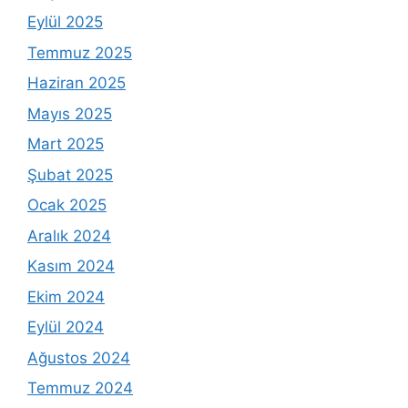
Eylül 2025
Temmuz 2025
Haziran 2025
Mayıs 2025
Mart 2025
Şubat 2025
Ocak 2025
Aralık 2024
Kasım 2024
Ekim 2024
Eylül 2024
Ağustos 2024
Temmuz 2024