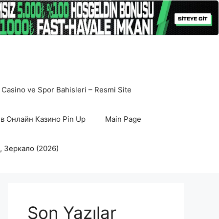
 Casino ve Spor Bahisleri – Resmi Site
в Онлайн Казино Pin Up
Main Page
, Зеркало (2026)
Son Yazılar