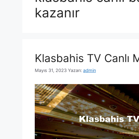
kazanır
Klasbahis TV Canlı M
Mayıs 31, 2023
Yazarı:
admin