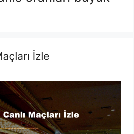
açları İzle