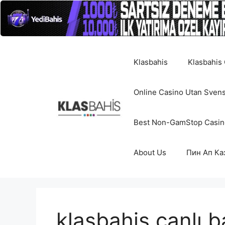
İçeriğe
atla
Klasbahis
Klasbahis 
Online Casino Utan Svens
Best Non-GamStop Casino
About Us
Пин Ап Ка
klasbahis canlı b