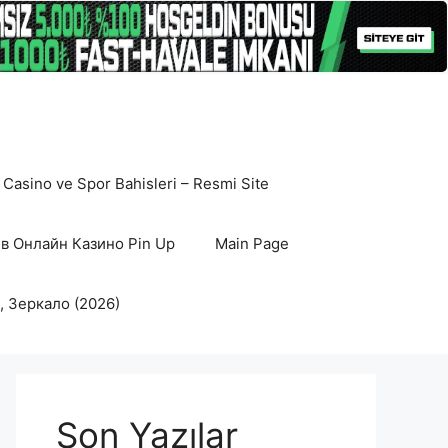
 Casino ve Spor Bahisleri – Resmi Site
в Онлайн Казино Pin Up
Main Page
, Зеркало (2026)
Son Yazılar