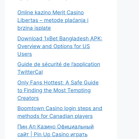
Online kazino Merit Casino
Libertas – metode plaćanja i
brzina isplate
Download 1xBet Bangladesh APK:
Overview and Options for US
Users
Guide de sécurité de l’application
TwitterCal
Only Fans Hottest: A Safe Guide
to Finding the Most Tempting
Creators
Boomtown Casino login steps and
methods for Canadian players
Пин Ап Казино Официальный
сайт | Pin Up Casino играть