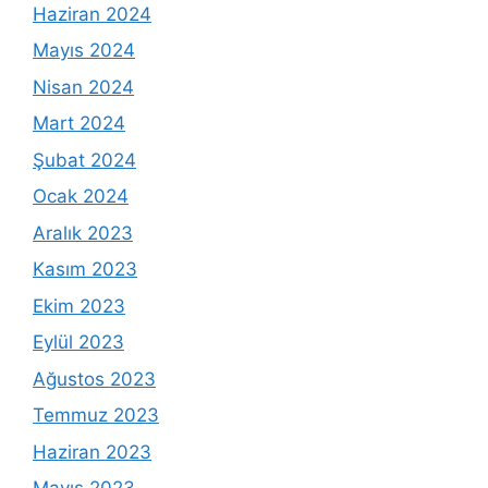
Haziran 2024
Mayıs 2024
Nisan 2024
Mart 2024
Şubat 2024
Ocak 2024
Aralık 2023
Kasım 2023
Ekim 2023
Eylül 2023
Ağustos 2023
Temmuz 2023
Haziran 2023