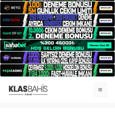
İçeriğe
atla
Menü