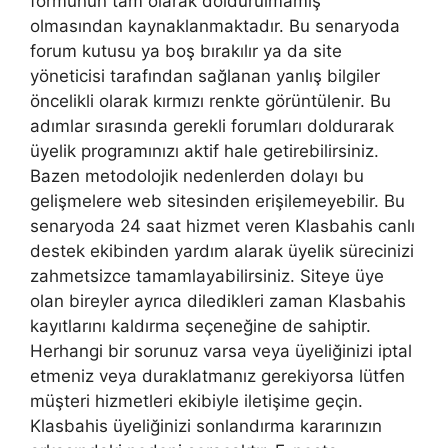
formunun tam olarak doldurulmamış
olmasından kaynaklanmaktadır. Bu senaryoda
forum kutusu ya boş bırakılır ya da site
yöneticisi tarafından sağlanan yanlış bilgiler
öncelikli olarak kırmızı renkte görüntülenir. Bu
adımlar sırasında gerekli forumları doldurarak
üyelik programınızı aktif hale getirebilirsiniz.
Bazen metodolojik nedenlerden dolayı bu
gelişmelere web sitesinden erişilemeyebilir. Bu
senaryoda 24 saat hizmet veren Klasbahis canlı
destek ekibinden yardım alarak üyelik sürecinizi
zahmetsizce tamamlayabilirsiniz. Siteye üye
olan bireyler ayrıca diledikleri zaman Klasbahis
kayıtlarını kaldırma seçeneğine de sahiptir.
Herhangi bir sorunuz varsa veya üyeliğinizi iptal
etmeniz veya duraklatmanız gerekiyorsa lütfen
müşteri hizmetleri ekibiyle iletişime geçin.
Klasbahis üyeliğinizi sonlandırma kararınızın