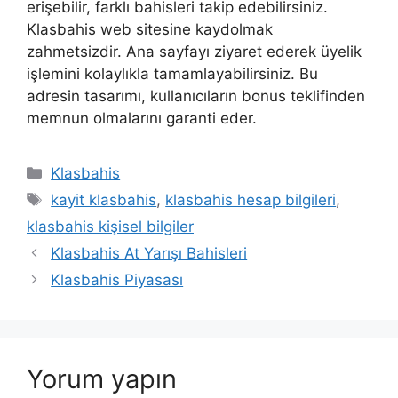
erişebilir, farklı bahisleri takip edebilirsiniz.
Klasbahis web sitesine kaydolmak
zahmetsizdir. Ana sayfayı ziyaret ederek üyelik
işlemini kolaylıkla tamamlayabilirsiniz. Bu
adresin tasarımı, kullanıcıların bonus teklifinden
memnun olmalarını garanti eder.
Kategoriler
Klasbahis
Etiketler
kayit klasbahis
,
klasbahis hesap bilgileri
,
klasbahis kişisel bilgiler
Yazı
Klasbahis At Yarışı Bahisleri
dolaşımı
Klasbahis Piyasası
Yorum yapın