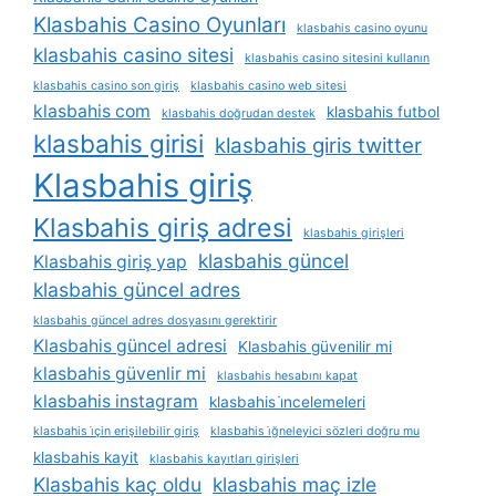
Klasbahis Casino Oyunları
klasbahis casino oyunu
klasbahis casino sitesi
klasbahis casino sitesini kullanın
klasbahis casino son giriş
klasbahis casino web sitesi
klasbahis com
klasbahis futbol
klasbahis doğrudan destek
klasbahis girisi
klasbahis giris twitter
Klasbahis giriş
Klasbahis giriş adresi
klasbahis girişleri
klasbahis güncel
Klasbahis giriş yap
klasbahis güncel adres
klasbahis güncel adres dosyasını gerektirir
Klasbahis güncel adresi
Klasbahis güvenilir mi
klasbahis güvenlir mi
klasbahis hesabını kapat
klasbahis instagram
klasbahis i̇ncelemeleri
klasbahis i̇çin erişilebilir giriş
klasbahis i̇ğneleyici sözleri doğru mu
klasbahis kayit
klasbahis kayıtları girişleri
Klasbahis kaç oldu
klasbahis maç izle