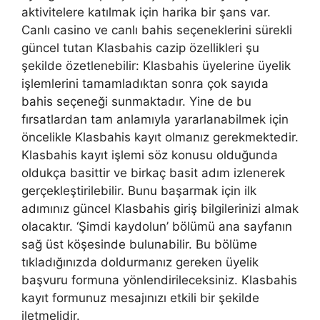
aktivitelere katılmak için harika bir şans var.
Canlı casino ve canlı bahis seçeneklerini sürekli
güncel tutan Klasbahis cazip özellikleri şu
şekilde özetlenebilir: Klasbahis üyelerine üyelik
işlemlerini tamamladıktan sonra çok sayıda
bahis seçeneği sunmaktadır. Yine de bu
fırsatlardan tam anlamıyla yararlanabilmek için
öncelikle Klasbahis kayıt olmanız gerekmektedir.
Klasbahis kayıt işlemi söz konusu olduğunda
oldukça basittir ve birkaç basit adım izlenerek
gerçekleştirilebilir. Bunu başarmak için ilk
adımınız güncel Klasbahis giriş bilgilerinizi almak
olacaktır. ‘Şimdi kaydolun’ bölümü ana sayfanın
sağ üst köşesinde bulunabilir. Bu bölüme
tıkladığınızda doldurmanız gereken üyelik
başvuru formuna yönlendirileceksiniz. Klasbahis
kayıt formunuz mesajınızı etkili bir şekilde
iletmelidir.