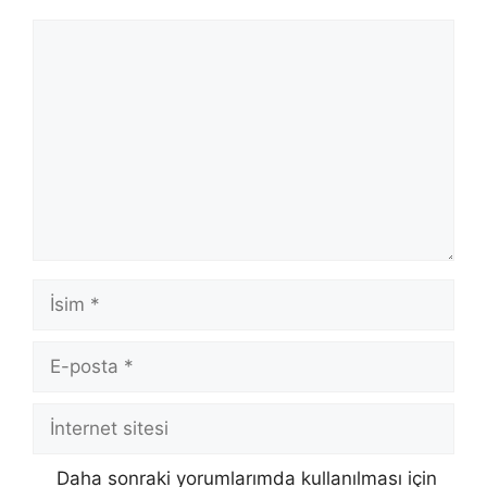
Yorum
İsim
E-
posta
İnternet
sitesi
Daha sonraki yorumlarımda kullanılması için