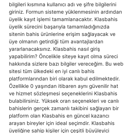
bilgileri kısmına kullanıcı adı ve şifre bilgilerini
giriniz. Formun sisteme yüklenmesinin ardından
üyelik kayıt işlemi tamamlanacaktır. Klasbahis
üyelik sürecini başarıyla tamamladığınızda
sitenin bahis ürünlerine erişim sağlayacak ve
üye olmanın getirdiği tüm avantajlardan
yararlanacaksınız. Klasbahis nasıl giriş
yapabilirim? Öncelikle siteye kayıt olma süreci
hakkında sizlere bazı bilgiler vereceğim. Bu web
sitesi tüm ülkedeki en iyi canlı bahis
platformlarından biri olarak kabul edilmektedir.
Özellikle 0 yaşından itibaren aynı güvenilir hat
ve hizmet sözleşmesi seçeneklerini Klasbahis
bulabilirsiniz. Yüksek oran seçenekleri ve canlı
bahislerin gerçek zamanlı takibini sağlayan bir
platform olan Klasbahis en güncel kazancı
arayan bireyler için ideal seçimdir. Klasbahis
üyeliğine sahip kişiler için çeşitli büyüleyici