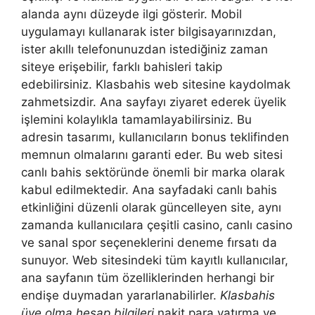
alanda aynı düzeyde ilgi gösterir. Mobil
uygulamayı kullanarak ister bilgisayarınızdan,
ister akıllı telefonunuzdan istediğiniz zaman
siteye erişebilir, farklı bahisleri takip
edebilirsiniz. Klasbahis web sitesine kaydolmak
zahmetsizdir. Ana sayfayı ziyaret ederek üyelik
işlemini kolaylıkla tamamlayabilirsiniz. Bu
adresin tasarımı, kullanıcıların bonus teklifinden
memnun olmalarını garanti eder. Bu web sitesi
canlı bahis sektöründe önemli bir marka olarak
kabul edilmektedir. Ana sayfadaki canlı bahis
etkinliğini düzenli olarak güncelleyen site, aynı
zamanda kullanıcılara çeşitli casino, canlı casino
ve sanal spor seçeneklerini deneme fırsatı da
sunuyor. Web sitesindeki tüm kayıtlı kullanıcılar,
ana sayfanın tüm özelliklerinden herhangi bir
endişe duymadan yararlanabilirler.
Klasbahis
üye olma hesap bilgileri
nakit para yatırma ve