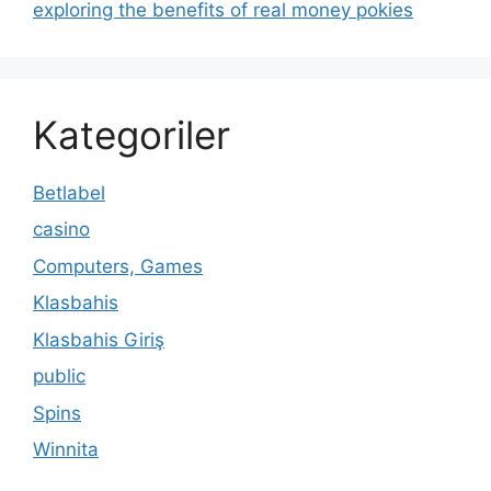
exploring the benefits of real money pokies
Kategoriler
Betlabel
casino
Computers, Games
Klasbahis
Klasbahis Giriş
public
Spins
Winnita