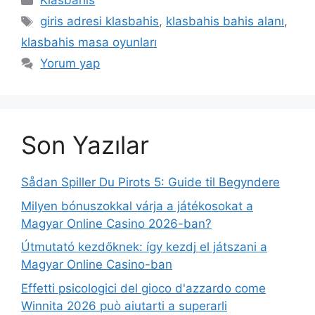
Klasbahis
Etiketler
giris adresi klasbahis
,
klasbahis bahis alanı
,
klasbahis masa oyunları
Yorum yap
Son Yazılar
Sådan Spiller Du Pirots 5: Guide til Begyndere
Milyen bónuszokkal várja a játékosokat a
Magyar Online Casino 2026-ban?
Útmutató kezdőknek: így kezdj el játszani a
Magyar Online Casino-ban
Effetti psicologici del gioco d'azzardo come
Winnita 2026 può aiutarti a superarli