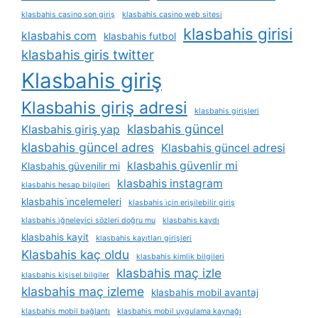
klasbahis casino son giriş
klasbahis casino web sitesi
klasbahis girisi
klasbahis com
klasbahis futbol
klasbahis giris twitter
Klasbahis giriş
Klasbahis giriş adresi
klasbahis girişleri
klasbahis güncel
Klasbahis giriş yap
klasbahis güncel adres
Klasbahis güncel adresi
klasbahis güvenlir mi
Klasbahis güvenilir mi
klasbahis instagram
klasbahis hesap bilgileri
klasbahis i̇ncelemeleri
klasbahis i̇çin erişilebilir giriş
klasbahis i̇ğneleyici sözleri doğru mu
klasbahis kaydı
klasbahis kayit
klasbahis kayıtları girişleri
Klasbahis kaç oldu
klasbahis kimlik bilgileri
klasbahis maç izle
klasbahis kişisel bilgiler
klasbahis maç izleme
klasbahis mobil avantaj
klasbahis mobil bağlantı
klasbahis mobil uygulama kaynağı