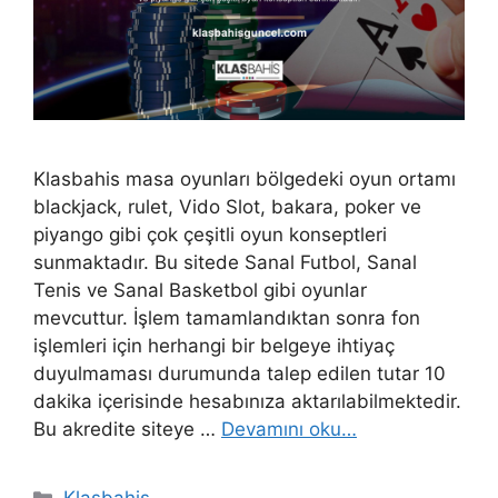
Klasbahis masa oyunları bölgedeki oyun ortamı
blackjack, rulet, Vido Slot, bakara, poker ve
piyango gibi çok çeşitli oyun konseptleri
sunmaktadır. Bu sitede Sanal Futbol, ​​Sanal
Tenis ve Sanal Basketbol gibi oyunlar
mevcuttur. İşlem tamamlandıktan sonra fon
işlemleri için herhangi bir belgeye ihtiyaç
duyulmaması durumunda talep edilen tutar 10
dakika içerisinde hesabınıza aktarılabilmektedir.
Bu akredite siteye …
Devamını oku…
Kategoriler