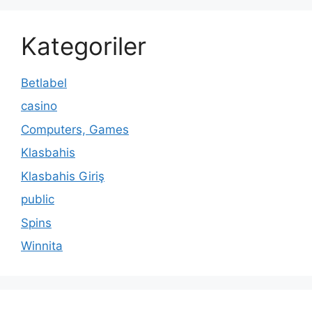
Kategoriler
Betlabel
casino
Computers, Games
Klasbahis
Klasbahis Giriş
public
Spins
Winnita